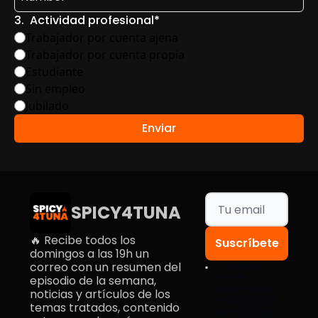
3
.
Actividad profesional
*
Trabajador por cuenta ajena
Trabajador por cuenta propia
Estudiante
Sin empleo
Jubilado
SPICY4TUNA
🔥 Recibe todos los 
Suscríbete
domingos a las 19h un 
correo con un resumen del 
I consent to 
receive 
episodio de la semana, 
newsletters via 
noticias y artículos de los 
email.
Terms of 
temas tratados, contenido 
use
and
Privacy 