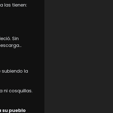
 las tienen:
ció. Sin 
 descarga…
 subiendo la 
ni cosquillas. 
 su pueblo 