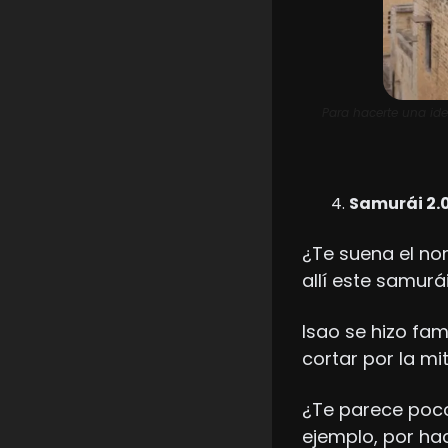
Para hacerte una ide
Samurái 2.
¿Te suena el no
allí este samurá
Isao se hizo fa
cortar por la mi
¿Te parece poco
ejemplo, por hac