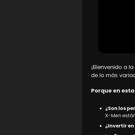
¡Bienvenido a l
de lo más varia
Porque en esta
¿Son los p
X-Men están
¿Invertir en