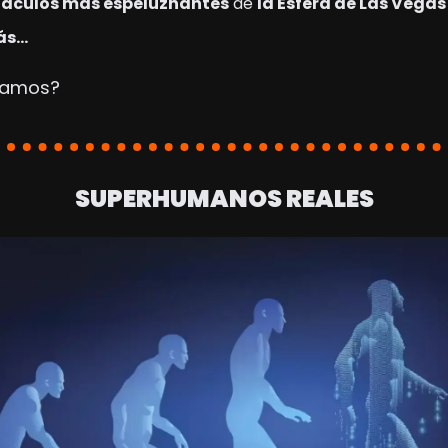
táculos más espeluznantes
 de 
la Esfera de Las Vegas
ás…
zamos?
SUPERHUMANOS REALES