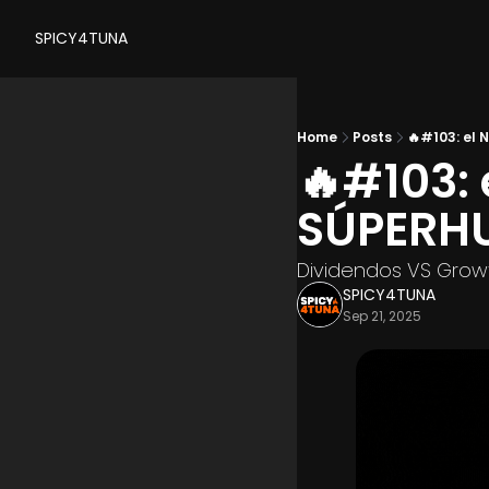
SPICY4TUNA
Home
Posts
🔥#103: el
🔥#103: 
SÚPER
Dividendos VS Growt
SPICY4TUNA
Sep 21, 2025