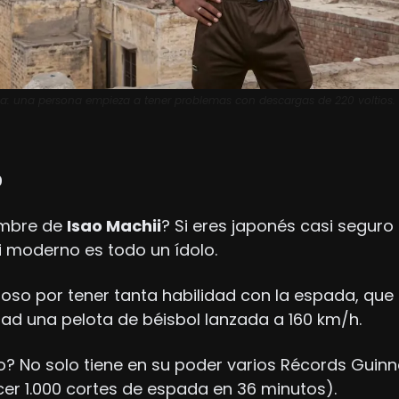
a: una persona empieza a tener problemas con descargas de 220 voltios. 
0
mbre de 
Isao Machii
? Si eres japonés casi seguro 
i moderno es todo un ídolo.
moso por tener tanta habilidad con la espada, que 
tad una pelota de béisbol lanzada a 160 km/h.
? No solo tiene en su poder varios Récords Guinne
er 1.000 cortes de espada en 36 minutos). 