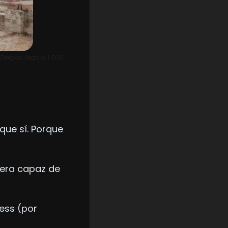
Deepak llegó a 1.000.
que sí. Porque 
era capaz de 
ss (por 