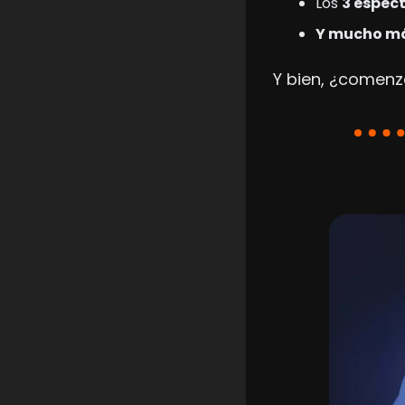
Los 
3 espec
Y mucho m
Y bien, ¿comen