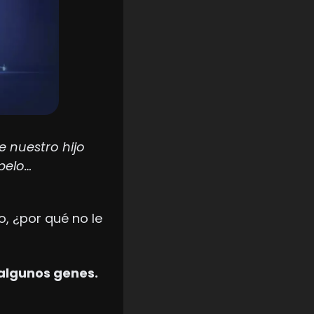
nuestro hijo 
 pelo…
 ¿por qué no le 
Aquí tienes 5 habilidades que podríamos darles solo tocando algunos genes. 