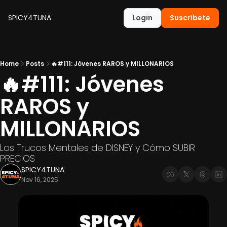
SPICY4TUNA
Login
Suscríbete
Home
Posts
🔥#111: Jóvenes RAROS y MILLONARIOS
🔥#111: Jóvenes 
RAROS y 
MILLONARIOS
Los Trucos Mentales de DISNEY y Cómo SUBIR 
PRECIOS
SPICY4TUNA
Nov 16, 2025