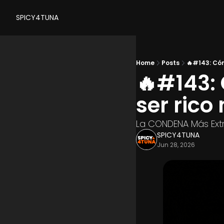
SPICY4TUNA
Home
Posts
🔥#143: Có
🔥#143: 
ser rico
La CONDENA Más Ext
SPICY4TUNA
Jun 28, 2026