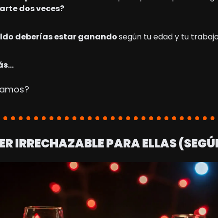
arte dos veces?
ldo deberías estar ganando 
según tu edad y tu trabaj
ás…
zamos?
R IRRECHAZABLE PARA ELLAS (SEGÚ