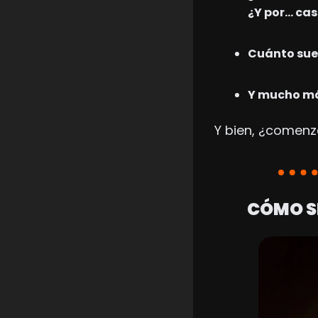
¿Y por… cas
Cuánto sue
Y mucho m
Y bien, ¿comen
CÓMO SE