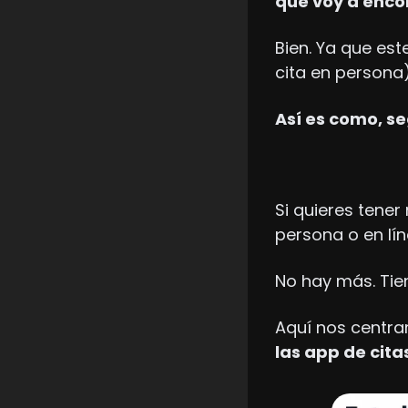
que voy a enco
Bien. Ya que es
cita en persona)
Así es como, se
Si quieres tener
persona o en lín
No hay más. Tie
Aquí nos centra
las app de cita