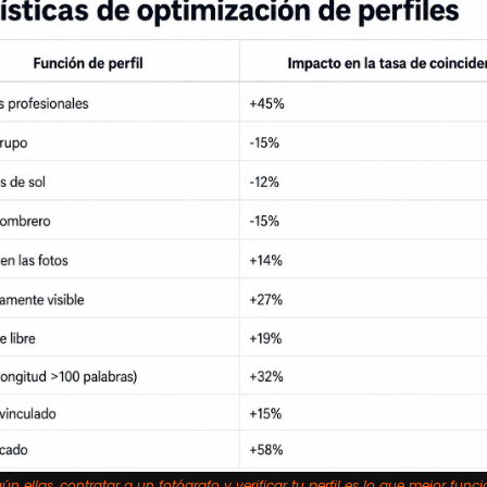
ún ellas, contratar a un fotógrafo y verificar tu perfil es lo que mejor func