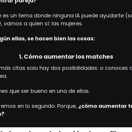
ntrar pareja?
te es un tema donde ninguna IA puede ayudarte (so
, vamos a quien sí: las mujeres.
gún ellas, se hacen bien las cosas:
1. Cómo aumentar los matches
 más citas solo hay dos posibilidades: o conoces a
ea.
nes que ser bueno en una de ellas.
remos en lo segundo. Porque, 
¿cómo aumentar tu
s? 