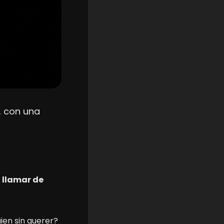
, con una 
 llamar de 
 te caerían en España por atropellar a alguien sin querer? 