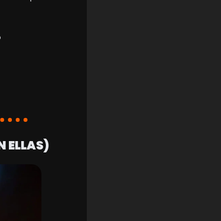
o
N ELLAS)