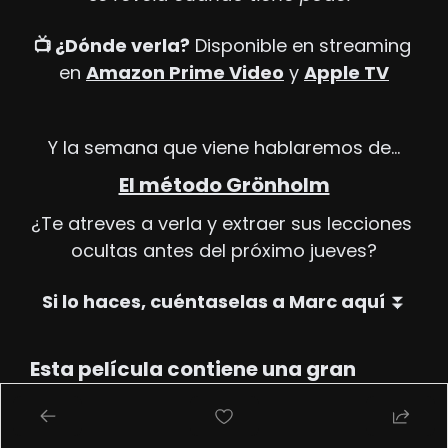
📺 ¿Dónde verla?
 Disponible en streaming 
en 
Amazon Prime Video
 y 
Apple TV
Y la semana que viene hablaremos de…
El método Grönholm
¿Te atreves a verla y extraer sus lecciones 
ocultas antes del próximo jueves?
Si lo haces, cuéntaselas a Marc aquí 
⏬
Esta película contiene una gran 
lección sobre...
¡Selecciona una y escríbenos tu lección en 
el comentario! La mejor saldrá en la 