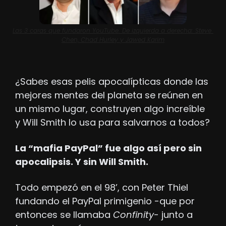
Las 3 caras que fundaron YouTube. De izquierda a derecha: Steve 
Chen, Chad Hurley y Jawed Karim
¿Sabes esas pelis apocalípticas donde las 
mejores mentes del planeta se reúnen en 
un mismo lugar, construyen algo increíble 
y Will Smith lo usa para salvarnos a todos?
La “mafia PayPal” fue algo así pero sin 
apocalipsis. Y sin Will Smith.
Todo empezó en el 98’, con Peter Thiel 
fundando el PayPal primigenio -que por 
entonces se llamaba 
Confinity
- junto a 