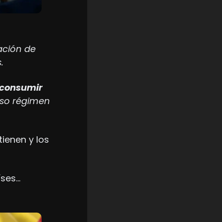
ción de 
. 
 consumir 
oso régimen 
ienen y los 
íses…