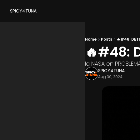
SPICY4TUNA
Home
Posts
🔥#48: DET
🔥#48: 
la NASA en PROBLEMA
SPICY4TUNA
Aug 30, 2024