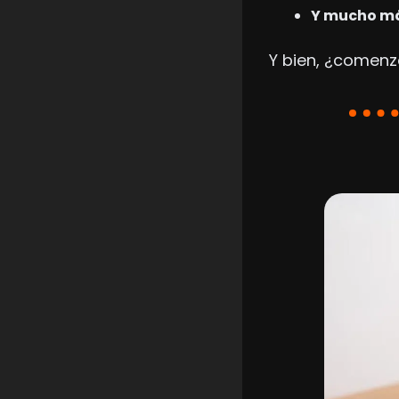
Y mucho m
Y bien, ¿comen