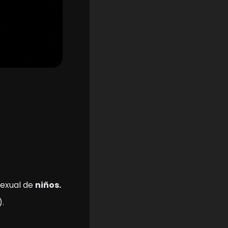
exual de 
niños.
).