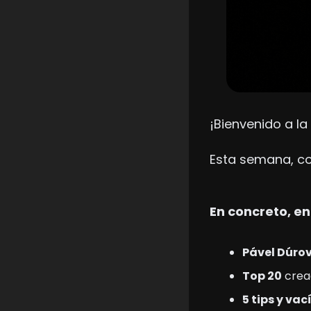
¡Bienvenido a la
Esta semana, co
En concreto, en
Pável Dúrov
Top 20
 crea
5 tips y vac