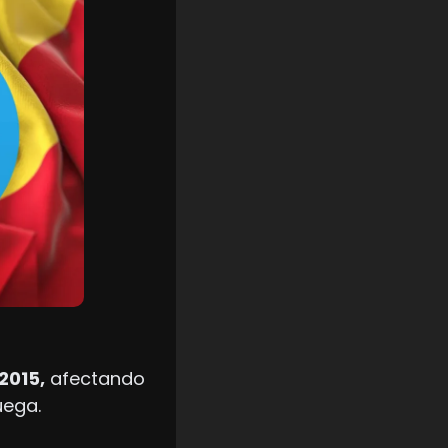
2015,
 afectando 
uega.