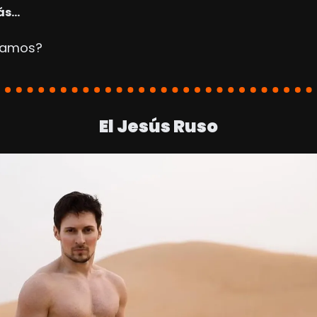
ás…
zamos?
El Jesús Ruso